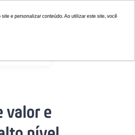
PT-BR
te e personalizar conteúdo. Ao utilizar este site, você
mercados de alto nível
 valor e
lto nível