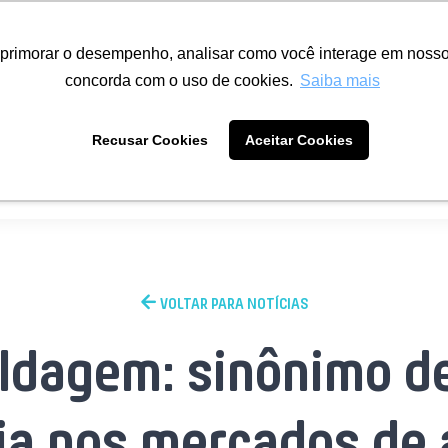
uções
Segmentos
Carreiras
Notícias
Fale Conosco
primorar o desempenho, analisar como você interage em nosso si
concorda com o uso de cookies.
Saiba mais
Recusar Cookies
Aceitar Cookies
oldagem
Rotomoldagem: sinônimo de valor e estratégia nos 
VOLTAR PARA NOTÍCIAS
dagem: sinônimo de
ia nos mercados de a