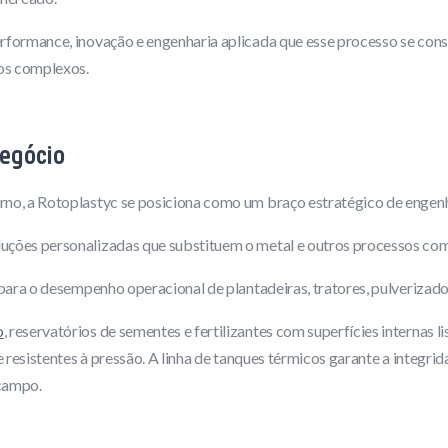
erformance, inovação e engenharia aplicada que esse processo se con
tos complexos.
negócio
rno, a Rotoplastyc se posiciona como um braço estratégico de engen
ções personalizadas que substituem o metal e outros processos com 
para o desempenho operacional de plantadeiras, tratores, pulverizador
o
, reservatórios de sementes e fertilizantes com superfícies internas l
e resistentes à pressão. A linha de tanques térmicos garante a integr
 campo.