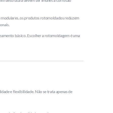
 infraestrutura devem ser imunes à corrosão
s e modulares, os produtos rotomoldados reduzem
onais.
 saneamento básico. Escolher a rotomoldagem é uma
dade e flexibilidade. Não se trata apenas de