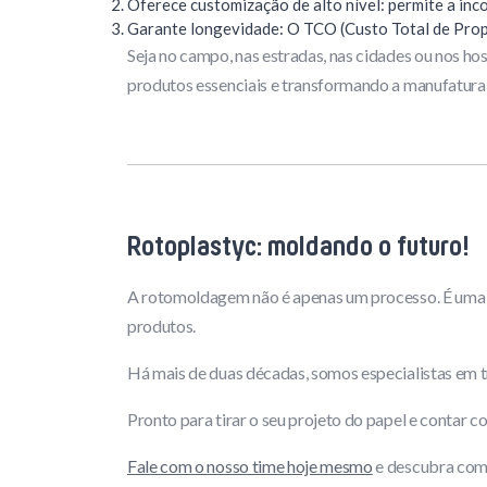
Oferece customização de alto nível: permite a inc
Garante longevidade: O TCO (Custo Total de Propr
Seja no campo, nas estradas, nas cidades ou nos hos
produtos essenciais e transformando a manufatura
Rotoplastyc: moldando o futuro!
A rotomoldagem não é apenas um processo. É uma es
produtos.
Há mais de duas décadas, somos especialistas em t
Pronto para tirar o seu projeto do papel e contar
Fale com o nosso time hoje mesmo
e descubra como