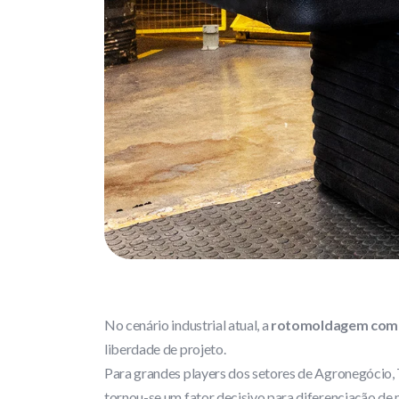
No cenário industrial atual, a
rotomoldagem como
liberdade de projeto.
Para grandes players dos setores de Agronegócio, 
tornou-se um fator decisivo para diferenciação de