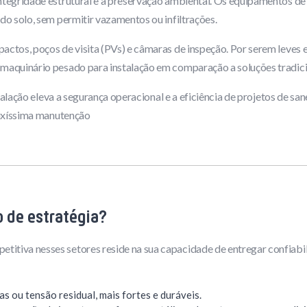
integridade estrutural e a preservação ambiental. Os equipamentos de
do solo, sem permitir vazamentos ou infiltrações.
actos, poços de visita (PVs) e câmaras de inspeção. Por serem leve
maquinário pesado para instalação em comparação a soluções tradici
nstalação eleva a segurança operacional e a eficiência de projetos de
aixíssima manutenção
 de estratégia?
tiva nesses setores reside na sua capacidade de entregar confiabili
s ou tensão residual, mais fortes e duráveis.