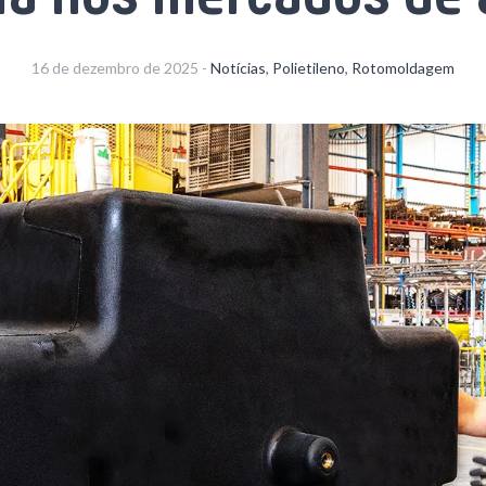
16 de dezembro de 2025 -
Notícias
,
Polietileno
,
Rotomoldagem