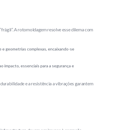
r “frágil”. A rotomoldagem resolve esse dilema com
me e geometrias complexas, encaixando-se
ao impacto, essenciais para a segurança e
durabilidade e a resistência a vibrações garantem