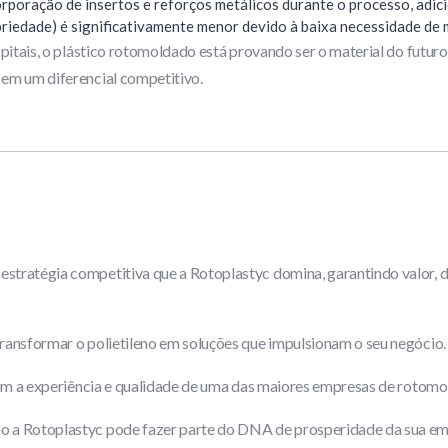
orporação de insertos e reforços metálicos durante o processo, adi
iedade) é significativamente menor devido à baixa necessidade de 
pitais, o plástico rotomoldado está provando ser o material do futuro
 em um diferencial competitivo.
tratégia competitiva que a Rotoplastyc domina, garantindo valor, du
ransformar o polietileno em soluções que impulsionam o seu negócio.
 com a experiência e qualidade de uma das maiores empresas de rotom
 a Rotoplastyc pode fazer parte do DNA de prosperidade da sua e