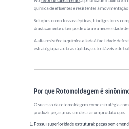
No
setor de saneamento
, a prioridade máxima é a 
química de efluentes e resistentes à movimentação 
Soluções como fossas sépticas, biodigestores comp
drasticamente o tempo de obra e a necessidade de 
A alta resistência química aliada à facilidade de i
estratégia para obras rápidas, sustentáveis e de b
Por que Rotomoldagem é sinônimo
O sucesso da rotomoldagem como estratégia competi
produzir peças, mas sim de criar um produto que:
Possui superioridade estrutural: peças sem emenda