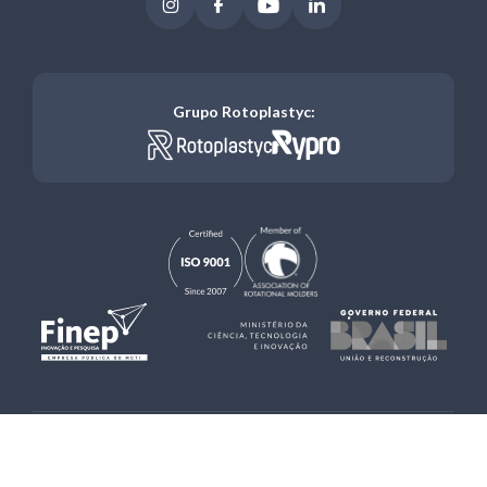
Instagram
Facebook
Youtube
LinkedIn
Grupo Rotoplastyc:
2026 ©
Rotoplastyc
- Todos os direitos reservados
feito por upside.rs