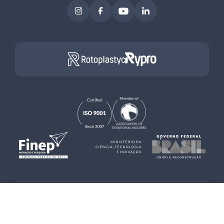
Instagram
Facebook
Youtube
LinkedIn
2025 © Rotoplastyc - reservados todos los derechos
Hecho por upside.rs